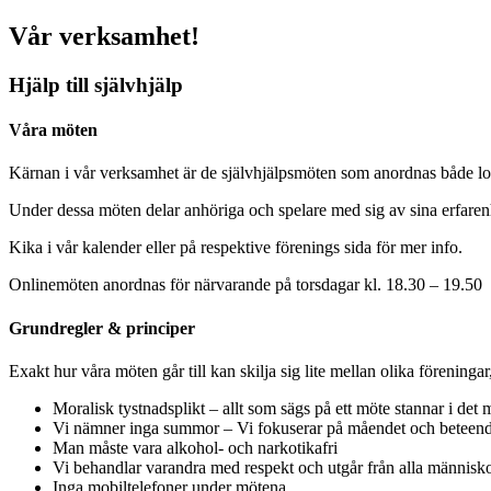
Vår verksamhet!
Hjälp till självhjälp
Våra möten
Kärnan i vår verksamhet är de självhjälpsmöten som anordnas både loka
Under dessa möten delar anhöriga och spelare med sig av sina erfarenhet
Kika i vår kalender eller på respektive förenings sida för mer info.
Onlinemöten anordnas för närvarande på torsdagar kl. 18.30 – 19.50
Grundregler & principer
Exakt hur våra möten går till kan skilja sig lite mellan olika föreningar
Moralisk tystnadsplikt – allt som sägs på ett möte stannar i det 
Vi nämner inga summor – Vi fokuserar på måendet och beteend
Man måste vara alkohol- och narkotikafri
Vi behandlar varandra med respekt och utgår från alla människo
Inga mobiltelefoner under mötena