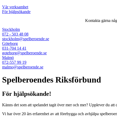
Vår verksamhet
För hjälpsökande
Kontakta gärna någo
Stockholm
072 - 503 48 08
stockholm@spelberoende.se
Göteborg
031-704 14 41
goteborg@spelberoende.se
Malmö
072-557 99 19
malmo@spelberoende.se
Spelberoendes Riksförbund
För hjälpsökande!
Känns det som att spelandet tagit över mer och mer? Upplever du att du
Vi har över 20 års erfarenhet av att förebygga och avhjälpa spelberoend