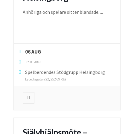
Anhöriga och spelare sitter blandade.
...
06 AUG
18:00
-
20:00
Spelberoendes Stödgrupp Helsingborg
Lybecksgatan 22, 252 69 Råå
Självhjälpsmöte –