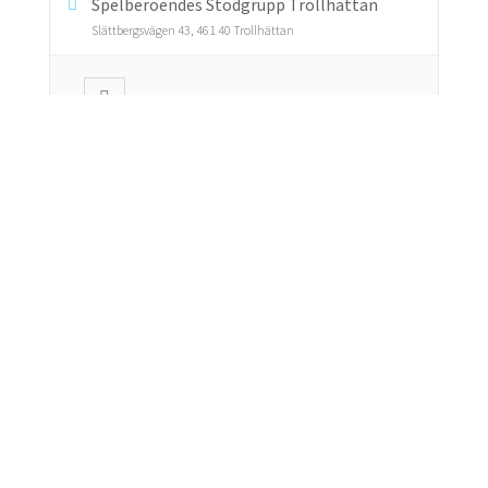
Spelberoendes Stödgrupp Trollhättan
Slättbergsvägen 43, 461 40 Trollhättan
Självhjälpsmöte –
Stockholm
Både anhöriga och spelare är välkomna
men sitter i separata
...
12 AUG