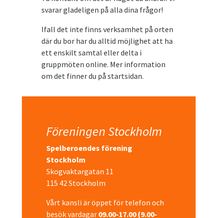
svarar gladeligen på alla dina frågor!
Ifall det inte finns verksamhet på orten
där du bor har du alltid möjlighet att ha
ett enskilt samtal eller delta i
gruppmöten online. Mer information
om det finner du på startsidan.
Föreningen Stockholm
Spelberoendes förening
Stockholm
Skogvaktargatan 11
115 42 Stockholm
Vårt kansli är öppet för telefon och
besök vardagar
09.00-17.00 (9.00-