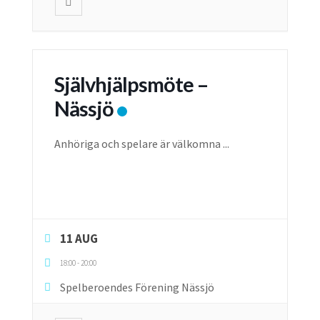
Självhjälpsmöte –
Nässjö
Anhöriga och spelare är välkomna
...
11 AUG
18:00
-
20:00
Spelberoendes Förening Nässjö