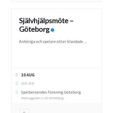
Självhjälpsmöte –
Göteborg
Anhöriga och spelare sitter blandade.
...
10 AUG
18:30
-
20:30
Spelberoendes Förening Göteborg
Masthuggsliden 4, 413 18 Göteborg