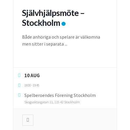
Självhjälpsmöte –
Stockholm
Både anhöriga och spelare är välkomna
men sitter i separata
...
10 AUG
18:00
-
19:45
Spelberoendes Förening Stockholm
Skogvaktargatan 11, 115 42 Stockholm