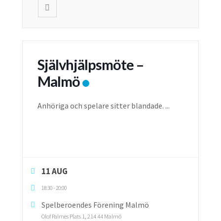
Självhjälpsmöte –
Malmö
Anhöriga och spelare sitter blandade.
...
11 AUG
18:30
-
20:00
Spelberoendes Förening Malmö
Olof Palmes Plats 1, 214 44 Malmö