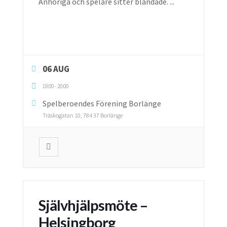
Anhöriga och spelare sitter blandade.
...
06 AUG
18:00
-
20:00
Spelberoendes Förening Borlänge
Träskogatan 10, 784 37 Borlänge
Självhjälpsmöte –
Helsingborg