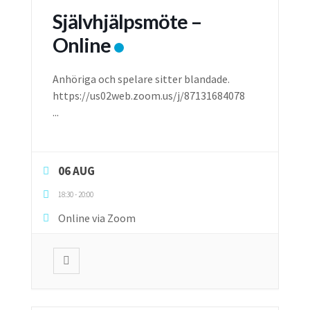
Självhjälpsmöte –
Online
Anhöriga och spelare sitter blandade.
https://us02web.zoom.us/j/87131684078
...
06 AUG
18:30
-
20:00
Online via Zoom