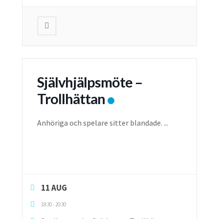
Självhjälpsmöte –
Trollhättan
Anhöriga och spelare sitter blandade.
...
11 AUG
18:30
-
20:30