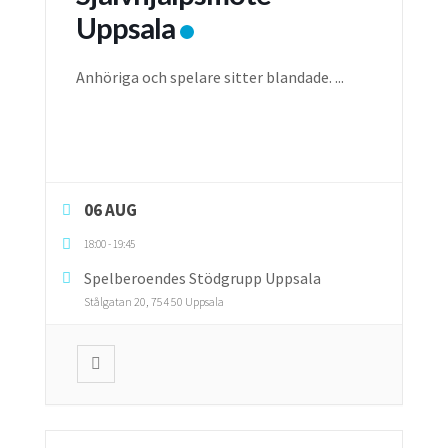
Uppsala
Anhöriga och spelare sitter blandade.
...
06 AUG
18:00
-
19:45
Spelberoendes Stödgrupp Uppsala
Stålgatan 20, 754 50 Uppsala