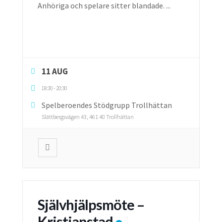
Anhöriga och spelare sitter blandade.
...
11 AUG
18:30
-
20:30
Spelberoendes Stödgrupp Trollhättan
Slättbergsvägen 43, 461 40 Trollhättan
Självhjälpsmöte –
Kristianstad