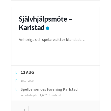
Självhjälpsmöte –
Karlstad
Anhöriga och spelare sitter blandade.
...
12 AUG
18:00
-
20:00
Spelberoendes Förening Karlstad
Verkstadsgatan 1, 652 19 Karlstad