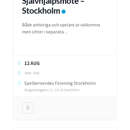
Självhjälpsmöte –
Stockholm
Både anhöriga och spelare är välkomna
men sitter i separata
...
12 AUG
18:00
-
19:45
Spelberoendes Förening Stockholm
Skogvaktargatan 11, 115 42 Stockholm