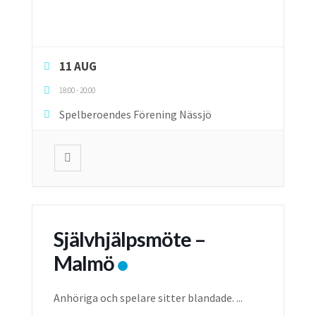
11 AUG
18:00
-
20:00
Spelberoendes Förening Nässjö
Självhjälpsmöte –
Malmö
Anhöriga och spelare sitter blandade.
...