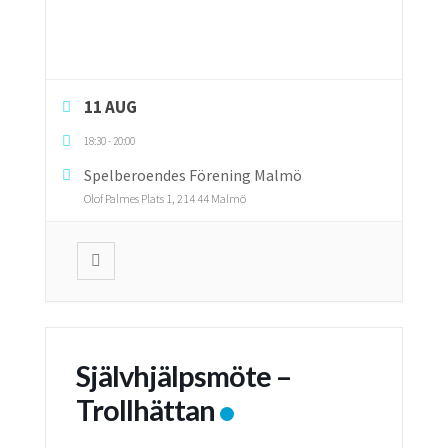
11 AUG
18:30
-
20:00
Spelberoendes Förening Malmö
Olof Palmes Plats 1, 214 44 Malmö
Självhjälpsmöte –
Trollhättan