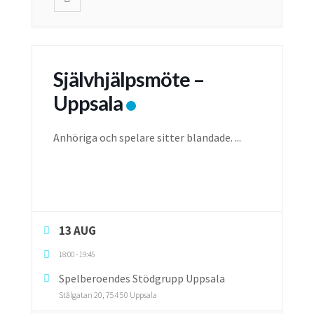
Självhjälpsmöte –
Uppsala
Anhöriga och spelare sitter blandade.
...
13 AUG
18:00
-
19:45
Spelberoendes Stödgrupp Uppsala
Stålgatan 20, 754 50 Uppsala