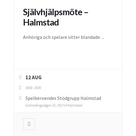
Självhjälpsmöte –
Halmstad
Anhöriga och spelare sitter blandade.
...
12 AUG
18:00
-
20:00
Spelberoendes Stödgrupp Halmstad
Grönevångsvägen 25, 302 54 Halmstad