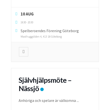
10 AUG
18:30
-
20:30
Spelberoendes Förening Göteborg
Masthuggsliden 4, 413 18 Göteborg
Självhjälpsmöte –
Nässjö
Anhöriga och spelare är välkomna
...