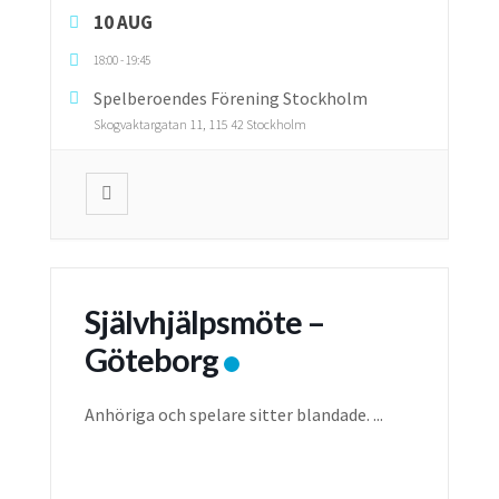
10 AUG
18:00
-
19:45
Spelberoendes Förening Stockholm
Skogvaktargatan 11, 115 42 Stockholm
Självhjälpsmöte –
Göteborg
Anhöriga och spelare sitter blandade.
...