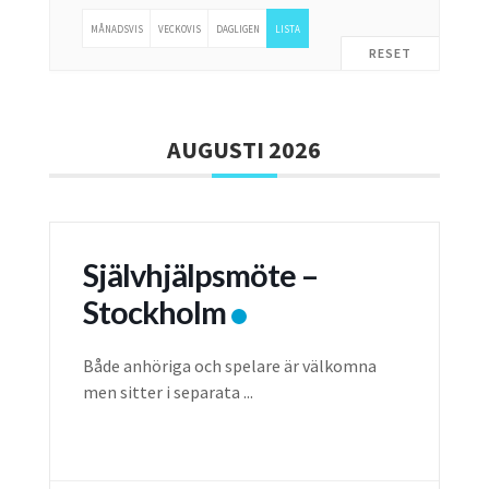
MÅNADSVIS
VECKOVIS
DAGLIGEN
LISTA
RESET
AUGUSTI 2026
Självhjälpsmöte –
Stockholm
Både anhöriga och spelare är välkomna
men sitter i separata
...