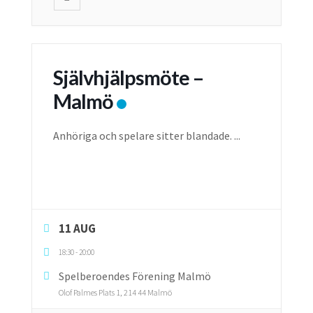
Självhjälpsmöte –
Malmö
Anhöriga och spelare sitter blandade.
...
11 AUG
18:30
-
20:00
Spelberoendes Förening Malmö
Olof Palmes Plats 1, 214 44 Malmö