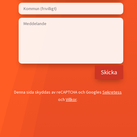
Skicka
Denna sida skyddas av reCAPTCHA och Googles
Sekretess
och
Villkor
.