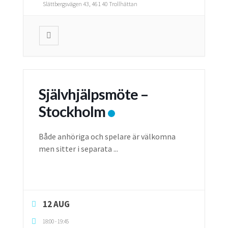
Slättbergsvägen 43, 461 40 Trollhättan
Självhjälpsmöte –
Stockholm
Både anhöriga och spelare är välkomna
men sitter i separata
...
12 AUG
18:00
-
19:45