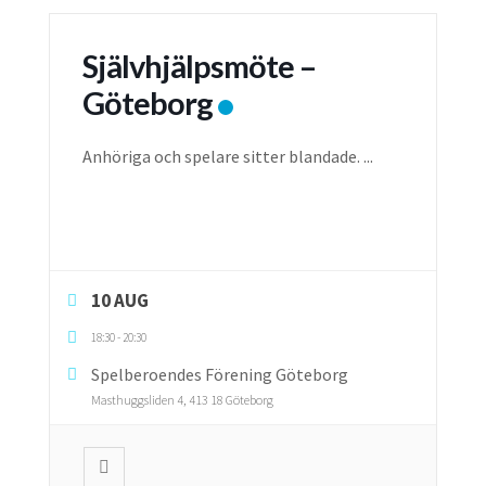
Självhjälpsmöte –
Göteborg
Anhöriga och spelare sitter blandade.
...
10 AUG
18:30
-
20:30
Spelberoendes Förening Göteborg
Masthuggsliden 4, 413 18 Göteborg