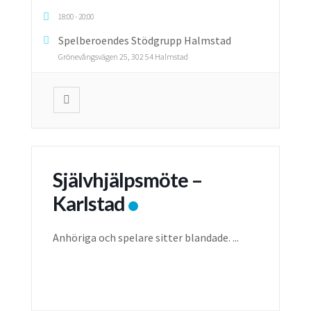
18:00
-
20:00
Spelberoendes Stödgrupp Halmstad
Grönevångsvägen 25, 302 54 Halmstad
Självhjälpsmöte –
Karlstad
Anhöriga och spelare sitter blandade.
...