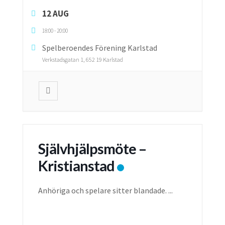
12 AUG
18:00
-
20:00
Spelberoendes Förening Karlstad
Verkstadsgatan 1, 652 19 Karlstad
Självhjälpsmöte –
Kristianstad
Anhöriga och spelare sitter blandade.
...