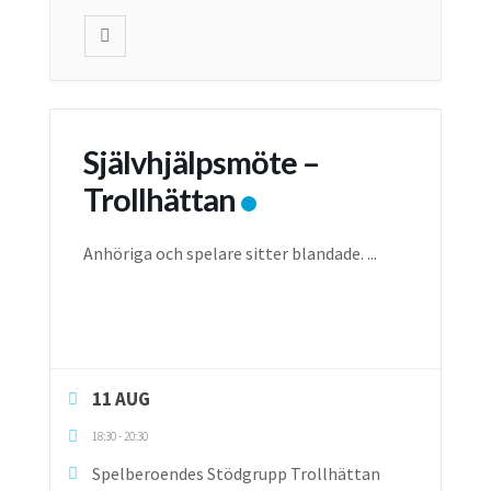
Självhjälpsmöte –
Trollhättan
Anhöriga och spelare sitter blandade.
...
11 AUG
18:30
-
20:30
Spelberoendes Stödgrupp Trollhättan