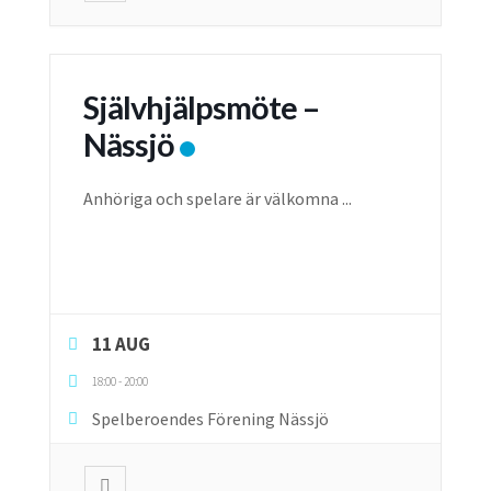
Självhjälpsmöte –
Nässjö
Anhöriga och spelare är välkomna
...
11 AUG
18:00
-
20:00
Spelberoendes Förening Nässjö