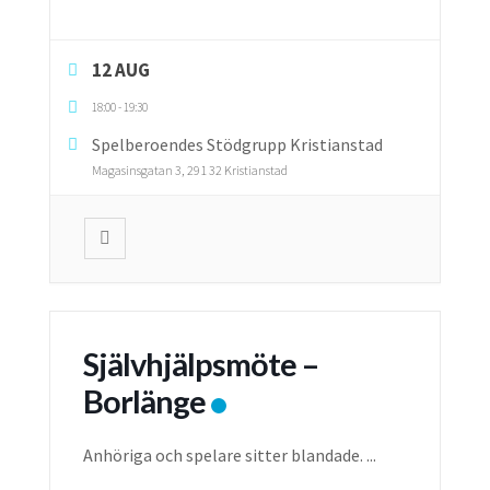
12 AUG
18:00
-
19:30
Spelberoendes Stödgrupp Kristianstad
Magasinsgatan 3, 291 32 Kristianstad
Självhjälpsmöte –
Borlänge
Anhöriga och spelare sitter blandade.
...