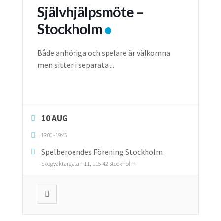
Självhjälpsmöte –
Stockholm
Både anhöriga och spelare är välkomna
men sitter i separata
...
10 AUG
18:00
-
19:45
Spelberoendes Förening Stockholm
Skogvaktargatan 11, 115 42 Stockholm